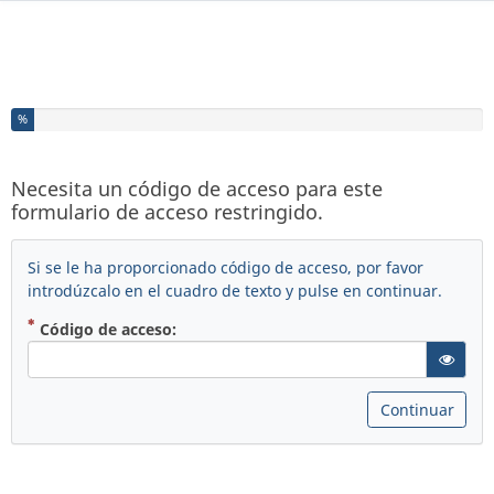
Ha completado el % de este formulario
%
Necesita un código de acceso para este
formulario de acceso restringido.
Si se le ha proporcionado código de acceso, por favor
introdúzcalo en el cuadro de texto y pulse en continuar.
( Obligatoria )
Código de acceso:
gT("Sho
Continuar