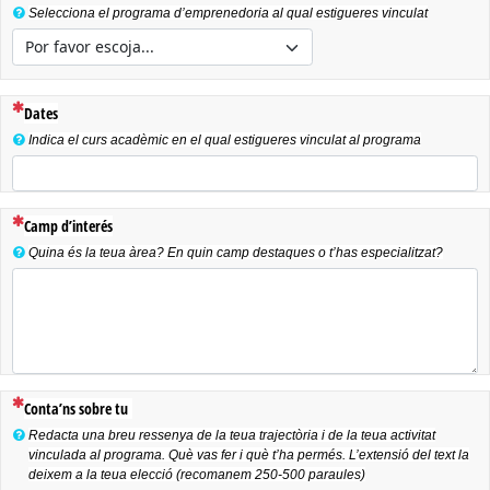
Selecciona el programa d’emprenedoria al qual estigueres vinculat
(Esta pregunta es obligatoria)
Dates
Indica el curs acadèmic en el qual estigueres vinculat al programa
(Esta pregunta es obligatoria)
Camp d’interés
Quina és la teua àrea? En quin camp destaques o t’has especialitzat?
(Esta pregunta es obligatoria)
Conta’ns sobre tu
Redacta una breu ressenya de la teua trajectòria i de la teua activitat
vinculada al programa. Què vas fer i què t’ha permés. L’extensió del text la
deixem a la teua elecció (recomanem 250-500 paraules)