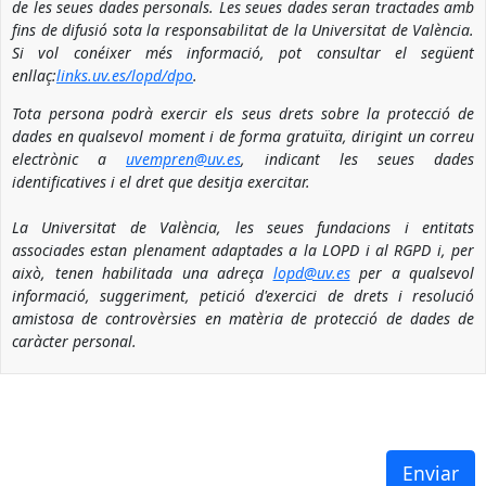
de les seues dades personals. Les seues dades seran tractades amb
fins de difusió sota la responsabilitat de la Universitat de València.
Si vol conéixer més informació, pot consultar el següent
enllaç:
links.uv.es/lopd/dpo
.
Tota persona podrà exercir els seus drets sobre la protecció de
dades en qualsevol moment i de forma gratuïta, dirigint un correu
electrònic a
uvempren@uv.es
, indicant les seues dades
identificatives i el dret que desitja exercitar.
La Universitat de València, les seues fundacions i entitats
associades estan plenament adaptades a la LOPD i al RGPD i, per
això, tenen habilitada una adreça
lopd@uv.es
per a qualsevol
informació, suggeriment, petició d'exercici de drets i resolució
amistosa de controvèrsies en matèria de protecció de dades de
caràcter personal.
Enviar