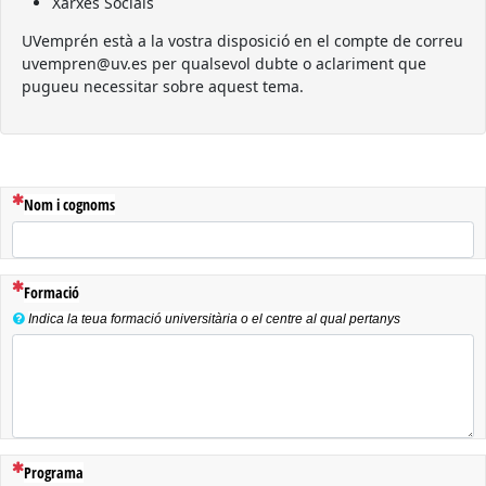
Xarxes Socials
UVemprén està a la vostra disposició en el compte de correu
uvempren@uv.es per qualsevol dubte o aclariment que
pugueu necessitar sobre aquest tema.
(Esta pregunta es obligatoria)
Nom i cognoms
(Esta pregunta es obligatoria)
Formació
Indica la teua formació universitària o el centre al qual pertanys
(Esta pregunta es obligatoria)
Programa