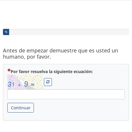
Ha completado el % de este formulario
%
Antes de empezar demuestre que es usted un
humano, por favor.
( Obligatoria )
Por favor resuelva la siguiente ecuación:
Continuar