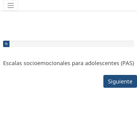
Herramientas
Ha completado el % de este formulario
%
Escalas socioemocionales para adolescentes (PAS)
Siguiente