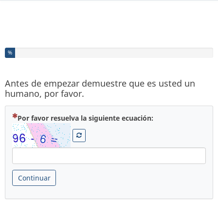
Ha completado el % de este formulario
%
Antes de empezar demuestre que es usted un
humano, por favor.
( Obligatoria )
Por favor resuelva la siguiente ecuación:
Continuar