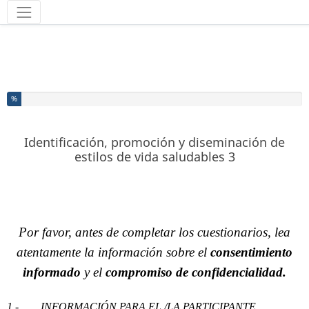
Herramientas
Ha completado el % de este formulario
%
Identificación, promoción y diseminación de
estilos de vida saludables 3
Por favor, antes de completar los cuestionarios, lea
atentamente la información sobre
el
consentimiento
informado
y el
compromiso de confidencialidad.
1.-
INFORMACIÓN PARA EL /LA PARTICIPANTE.