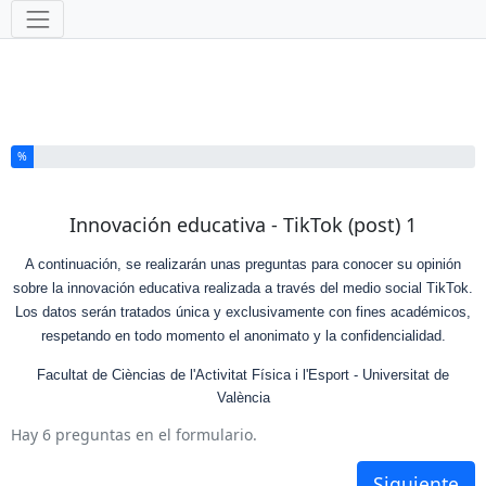
Herramientas
Ha completado el % de este formulario
%
Innovación educativa - TikTok (post) 1
A continuación, se realizarán unas preguntas para conocer su opinión
sobre la innovación educativa realizada a través del medio social TikTok.
Los datos serán tratados única y exclusivamente con fines académicos,
respetando en todo momento el anonimato y la confidencialidad.
Facultat de Cièncias de l'Activitat Física i l'Esport - Universitat de
València
Hay 6 preguntas en el formulario.
Siguiente