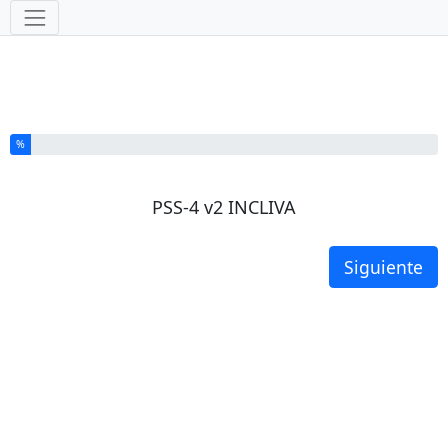
Herramientas
Ha completado el % de este formulario
%
PSS-4 v2 INCLIVA
Siguiente