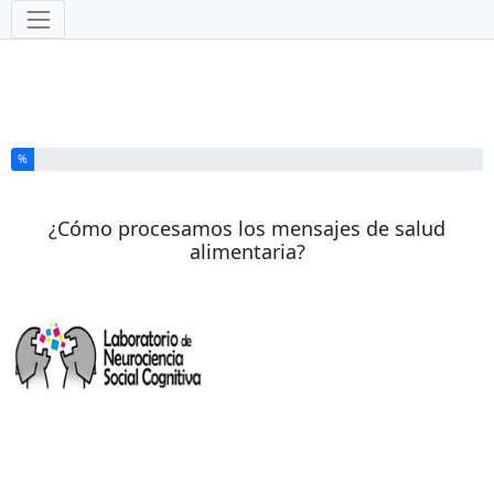
Herramientas
Ha completado el % de este formulario
%
¿Cómo procesamos los mensajes de salud
alimentaria?